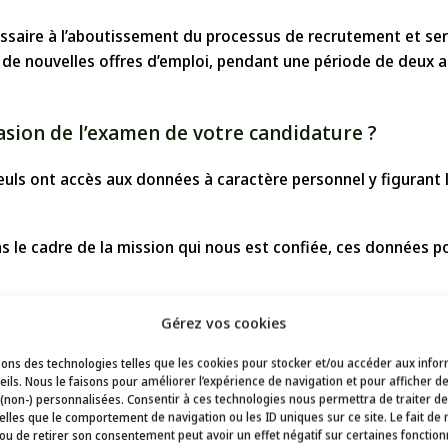
saire à l’aboutissement du processus de recrutement et ser
 de nouvelles offres d’emploi, pendant une période de deux a
casion de l’examen de votre candidature ?
 Seuls ont accès aux données à caractère personnel y figuran
s le cadre de la mission qui nous est confiée, ces données p
us y sommes tenus par la loi ou par une ordonnance du tribu
Gérez vos cookies
 de la loi, pour fournir des informations, ou pour une enquête
sons des technologies telles que les cookies pour stocker et/ou accéder aux info
vendu ou impliqué dans une fusion ou une acquisition, vos do
ils. Nous le faisons pour améliorer l’expérience de navigation et pour afficher d
 (non-) personnalisées. Consentir à ces technologies nous permettra de traiter d
uveaux propriétaires.
lles que le comportement de navigation ou les ID uniques sur ce site. Le fait de 
ou de retirer son consentement peut avoir un effet négatif sur certaines fonctionn