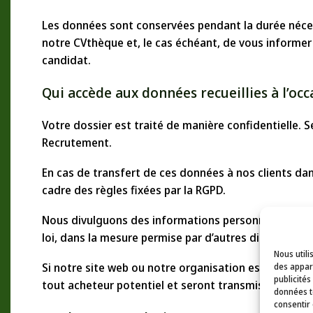
Les données sont conservées pendant la durée néces
notre CVthèque et, le cas échéant, de vous informer
candidat.
Qui accède aux données recueillies à l’oc
Votre dossier est traité de manière confidentielle.
Recrutement.
En cas de transfert de ces données à nos clients dan
cadre des règles fixées par la RGPD.
Nous divulguons des informations personnelles si no
loi, dans la mesure permise par d’autres dispositions
Nous utili
Si notre site web ou notre organisation est repris, 
des appare
publicités
tout acheteur potentiel et seront transmises aux no
données te
consentir 