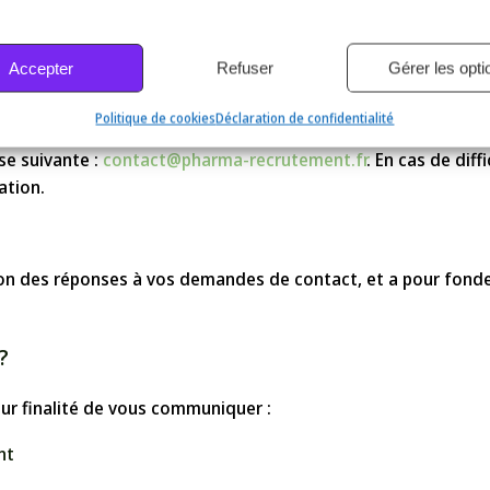
rcer ?
re personnel. Vous disposez, par ailleurs, des droits de rect
Accepter
Refuser
Gérer les opti
Politique de cookies
Déclaration de confidentialité
 données ou pour exercer vos droits, vous pouvez contacter l
se suivante :
contact@pharma-recrutement.fr
. En cas de dif
ation.
ion des réponses à vos demandes de contact, et a pour fonde
?
r finalité de vous communiquer :
nt